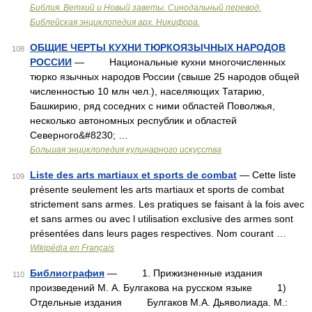
Библия. Ветхий и Новый заветы. Синодальный перевод.
Библейская энциклопедия арх. Никифора.
ОБЩИЕ ЧЕРТЫ КУХНИ ТЮРКОЯЗЫЧНЫХ НАРОДОВ
108
РОССИИ
— Национальные кухни многочисленных
тюрко язычных народов России (свыше 25 народов общей
численностью 10 млн чел.), населяющих Татарию,
Башкирию, ряд соседних с ними областей Поволжья,
несколько автономных республик и областей
Северного&#8230; …
Большая энциклопедия кулинарного искусства
Liste des arts martiaux et sports de combat
— Cette liste
109
présente seulement les arts martiaux et sports de combat
strictement sans armes. Les pratiques se faisant à la fois avec
et sans armes ou avec l utilisation exclusive des armes sont
présentées dans leurs pages respectives. Nom courant …
Wikipédia en Français
Библиография
— 1. Прижизненные издания
110
произведений М. А. Булгакова на русском языке 1)
Отдельные издания Булгаков М.А. Дьяволиада. М.: