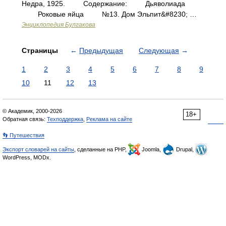
Недра, 1925. Содержание: Дьяволиада
Роковые яйца №13. Дом Эльпит&#8230; …
Энциклопедия Булгакова
Страницы
←
Предыдущая
Следующая
→
1
2
3
4
5
6
7
8
9
10
11
12
13
© Академик, 2000-2026
18+
Обратная связь:
Техподдержка
,
Реклама на сайте
👣 Путешествия
Экспорт словарей на сайты
, сделанные на PHP,
Joomla,
Drupal,
WordPress, MODx.