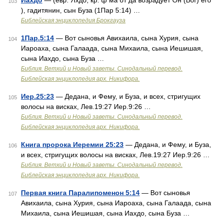
Иахдо
— (евр. Яхдо, кр. ф ма от да возрадует Он (Бог) его
103
), гадитянин, сын Буза (1Пар 5:14) …
Библейская энциклопедия Брокгауза
1Пар.5:14
— Вот сыновья Авихаила, сына Хурия, сына
104
Иароаха, сына Галаада, сына Михаила, сына Иешишая,
сына Иахдо, сына Буза …
Библия. Ветхий и Новый заветы. Синодальный перевод.
Библейская энциклопедия арх. Никифора.
Иер.25:23
— Дедана, и Фему, и Буза, и всех, стригущих
105
волосы на висках, Лев.19:27 Иер.9:26 …
Библия. Ветхий и Новый заветы. Синодальный перевод.
Библейская энциклопедия арх. Никифора.
Книга пророка Иеремии 25:23
— Дедана, и Фему, и Буза,
106
и всех, стригущих волосы на висках, Лев.19:27 Иер.9:26 …
Библия. Ветхий и Новый заветы. Синодальный перевод.
Библейская энциклопедия арх. Никифора.
Первая книга Паралипоменон 5:14
— Вот сыновья
107
Авихаила, сына Хурия, сына Иароаха, сына Галаада, сына
Михаила, сына Иешишая, сына Иахдо, сына Буза …