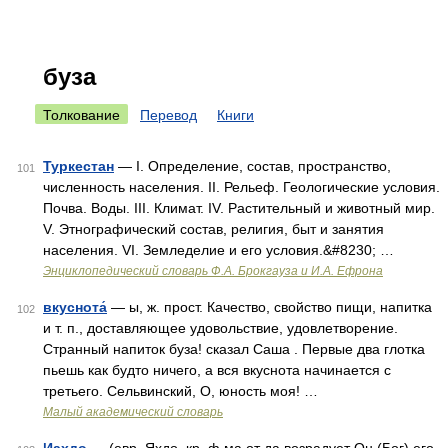
буза
Толкование
Перевод
Книги
Туркестан
— I. Определение, состав, пространство,
101
численность населения. II. Рельеф. Геологические условия.
Почва. Воды. III. Климат. IV. Растительный и животный мир.
V. Этнографический состав, религия, быт и занятия
населения. VI. Земледелие и его условия.&#8230; …
Энциклопедический словарь Ф.А. Брокгауза и И.А. Ефрона
вкуснота́
— ы, ж. прост. Качество, свойство пищи, напитка
102
и т. п., доставляющее удовольствие, удовлетворение.
Странный напиток буза! сказал Саша . Первые два глотка
пьешь как будто ничего, а вся вкуснота начинается с
третьего. Сельвинский, О, юность моя! …
Малый академический словарь